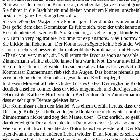
Nun war es der deutsche Kommissar, der über das ganze Gesicht grinst
Sie fuhren in die Stadt hinein und hielten vor einem kleinen, unschein
besten von ganz London geben soll.«
Sie verließen den Wagen. »Sie können gern hier draußen warten und s
Das gefiel dem alten Kommissar. Er fühlte sich, trotz der unbekannt
Er schlenderte ein wenig die Straße entlang, als eine junge, blonde
Sir. I am in very big trouble. No time for explanations. May I borrow 
Sie blickte ihn flehend an. Der Kommissar zögerte keine Sekunde. Wie
stand ihr sehr viel besser als ihm, obwohl die Kombination mit Hosen
»Thank you very much, sir. I will return the favor as soon as possibl
Zimmermann winkte ab. Die junge Frau war in Not. Es war unwichtig,
Sie drehte sich um, lief weiter, bis sie eine altes, blaues Polizei-Notr
Kommissar Zimmermann rieb sich die Augen. Das konnte niemals passier
vermutlich an einem dramatisch gesunkenen Koffeinspiegel.
In diesem Moment öffnete sich die Tür des Cafés. Der englische Koll
deutlich ansehen konnte, dass er vieles mitgemacht und durchgestande
»Hier ist ihr Kaffee.« Noch vor dem Becher drückte er Zimmermann den 
dass er sehr gute Dienste geleistet hat.«
Der Kommissar nahm den Mantel. Aus einem Gefühl heraus, dass er spät
Der junge Kollege lächelte verlegen. »Denken sie nicht weiter darübe
Zimmermann nickte und zog den Mantel über. »Ganz ehrlich, so gefällt e
damit erledigt?« Der andere nickte. »Dann werden sie jetzt also auch
Wie auf ein Stichwort tauchte das Notrufhäuschen wieder auf. Der 
irgendwann, in einem anderen Leben wieder. Dann könnte es sein, dass
Während sich das blaue Häuschen in nichts auflöste, setzte sich der 