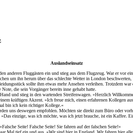
z
Auslandseinsatz
den anderen Fluggästen ein und stieg aus dem Flugzeug. War er vor e
chen um ihn herum über das schlechte Wetter in London beschwerten, k
idungsstück sollte ihm etwas mehr Ansehen verleihen. Trotzdem war er b
e Note, die sein Vorgänger bereits inne gehabt hatte.
er Hand und stieg in den wartenden Streifenwagen. »Herzlich Willkomm
t einem kräftigen Akzent. »Ich freue mich, einen erfahrenen Kollegen a
l bin ich kein richtiger Kollege.«
wurden uns deswegen empfohlen. Möchten sie direkt zum Büro oder vorh
as einzige, was ich möchte, was ich jetzt brauche, ist ein Kaffee. Ein
alsche Seite! Falsche Seite! Sie fahren auf der falschen Seite!«
 paar Mal tief ein und aus. »Wir sind hier in England. Wir fahren hier a