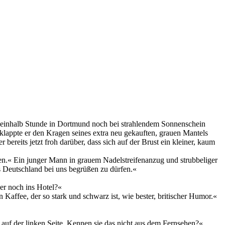
ineinhalb Stunde in Dortmund noch bei strahlendem Sonnenschein
lappte er den Kragen seines extra neu gekauften, grauen Mantels
ereits jetzt froh darüber, dass sich auf der Brust ein kleiner, kaum
en.« Ein junger Mann in grauem Nadelstreifenanzug und strubbeliger
us Deutschland bei uns begrüßen zu dürfen.«
er noch ins Hotel?«
 Kaffee, der so stark und schwarz ist, wie bester, britischer Humor.«
lle auf der linken Seite. Kennen sie das nicht aus dem Fernsehen?«