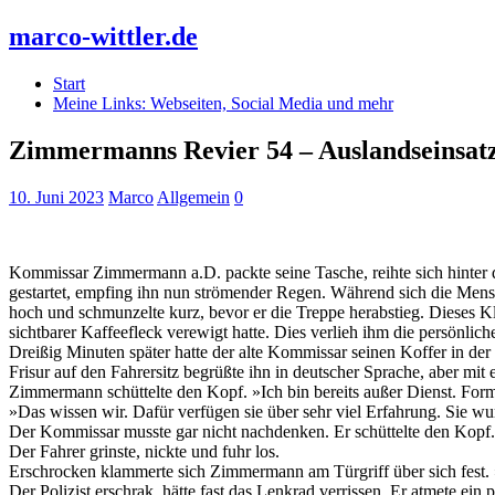
marco-wittler.de
Start
Meine Links: Webseiten, Social Media und mehr
Zimmermanns Revier 54 – Auslandseinsat
10. Juni 2023
Marco
Allgemein
0
Kommissar Zimmermann a.D. packte seine Tasche, reihte sich hinter 
gestartet, empfing ihn nun strömender Regen. Während sich die Mens
hoch und schmunzelte kurz, bevor er die Treppe herabstieg. Dieses Kle
sichtbarer Kaffeefleck verewigt hatte. Dies verlieh ihm die persönlich
Dreißig Minuten später hatte der alte Kommissar seinen Koffer in d
Frisur auf den Fahrersitz begrüßte ihn in deutscher Sprache, aber mi
Zimmermann schüttelte den Kopf. »Ich bin bereits außer Dienst. Forma
»Das wissen wir. Dafür verfügen sie über sehr viel Erfahrung. Sie 
Der Kommissar musste gar nicht nachdenken. Er schüttelte den Kopf. »D
Der Fahrer grinste, nickte und fuhr los.
Erschrocken klammerte sich Zimmermann am Türgriff über sich fest. »F
Der Polizist erschrak, hätte fast das Lenkrad verrissen. Er atmete ein