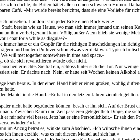
e. »Ich dachte, ihr Briten hättet alle so einen schwarzen Humor. Da h
baren Café. »Mir wurde bereits berichtet, dass sie eine Vorliebe für ric
ich umsehen. London ist in jeder Ecke einen Blick wert.«
en Stadt, bereits wie zu Hause, wo man sich immer jemand um seinen K
 Frau an ihm vorbei gerannt kam. Völlig außer Atem blieb sie wenige Me
your coat for a while as disguise?«
 immer hatte er ein Gespür für die richtigen Entscheidungen im richtig
trägern und buntem Pullover schon etwas verrückt war. Typisch britisc
e. We will met together somewhere in time and space.«
 ob sie sich revanchieren würde oder nicht.
ufhäuschen erreichte. Sie trat ein, schloss hinter sich die Tür. Nur weni
t sein. Er dachte nach. Nein, er hatte seit Wochen keinen Alkohol ang
ege kam heraus. In der einen Hand hielt er einen großen, wohlig dufte
n hatte.
Mantel in die Hand. »Er hat in den letzten Jahren ziemlich gelitten. A
er nicht hatte begründen können, besah er ihn sich. Auf der Brust entd
r nach. Zwischen Raum und Zeit passieren gelegentlich Dinge, die sich 
r mir sehr viel besser. Jetzt hat er eine Persönlichkeit.« Er sah den P
 verschwinden? »Ja.«
Mann im Anzug betrat es, winkte zum Abschied. »Ich wünsche ihnen ei
 ich ihnen erzähle, was es mit diesem Mantel auf sich hat.«
Kommissar auf eine Bank. Er legte seinen Koffer neben sich, öffnete ihn