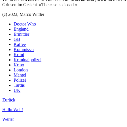
Grinsen im Gesicht. »The case is closed.«
(c) 2023, Marco Wittler
Doctor Who
England
Ermittler
GB
Kaffee
Kommissar
Krimi
Kriminalpolizei
Kripo
London
Mantel
Polizei
Tardis
UK
Zurück
Hallo Welt!
Weiter