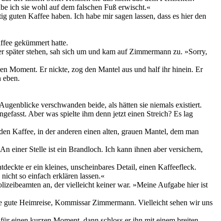
abe ich sie wohl auf dem falschen Fuß erwischt.«
htig guten Kaffee haben. Ich habe mir sagen lassen, dass es hier den
affee gekümmert hatte.
ter später stehen, sah sich um und kam auf Zimmermann zu. »Sorry,
en Moment. Er nickte, zog den Mantel aus und half ihr hinein. Er
h eben.
ge Augenblicke verschwanden beide, als hätten sie niemals existiert.
efasst. Aber was spielte ihm denn jetzt einen Streich? Es lag
nden Kaffee, in der anderen einen alten, grauen Mantel, dem man
n einer Stelle ist ein Brandloch. Ich kann ihnen aber versichern,
eckte er ein kleines, unscheinbares Detail, einen Kaffeefleck.
nicht so einfach erklären lassen.«
olizeibeamten an, der vielleicht keiner war. »Meine Aufgabe hier ist
ne gute Heimreise, Kommissar Zimmermann. Vielleicht sehen wir uns
 für einen kurzen Moment, dann schloss er ihn mit einem breiten